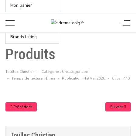
Mon panier
S'identifier
Brands listing
Produits
Toullec Christian
Catégorie :
Uncategorised
Temps de lecture : 1 min
Publication : 19 Mai 2026
Clics : 440
Précédent
Suivant
Toullec Christian